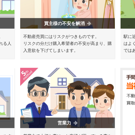
買主様の不安を解消
。
不動産売買にはリスクがつきものです。
駅に
れる人
リスクの分だけ購入希望者の不安が高まり、購
はよ
入意欲を下げてしまいます。
では
営業力