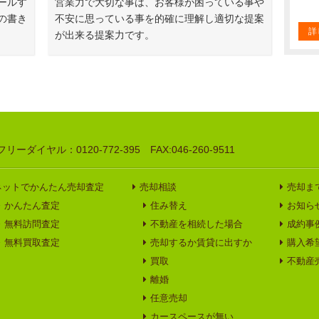
ールす
営業力で大切な事は、お客様が困っている事や
の書き
不安に思っている事を的確に理解し適切な提案
詳
が出来る提案力です。
ーダイヤル：0120-772-395 FAX:046-260-9511
ネットでかんたん売却査定
売却相談
売却ま
かんたん査定
住み替え
お知ら
無料訪問査定
不動産を相続した場合
成約事
無料買取査定
売却するか賃貸に出すか
購入希
買取
不動産
離婚
任意売却
カースペースが無い