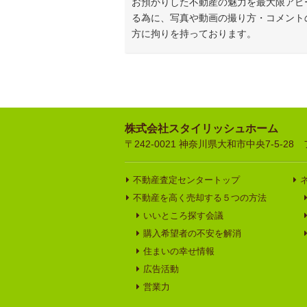
お預かりした不動産の魅力を最大限アピ
る為に、写真や動画の撮り方・コメント
方に拘りを持っております。
株式会社スタイリッシュホーム
〒242-0021 神奈川県大和市中央7-5-28 フリ
不動産査定センタートップ
不動産を高く売却する５つの方法
いいところ探す会議
購入希望者の不安を解消
住まいの幸せ情報
広告活動
営業力