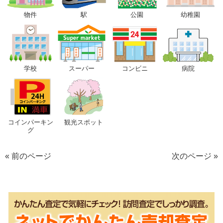
物件
駅
公園
幼稚園
学校
スーパー
コンビニ
病院
コインパーキン
観光スポット
グ
« 前のページ
次のページ »