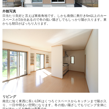
外観写真
日当たり良好と言えば東南角地です。しかも南側に奥行き6m以上のカー
スペースが2台分あるので冬の低い陽ざしでもしっかり陽が入ります。東
からも朝日がばっちり入ります。
リビング
南北に短く東西に長いLDKはくつろぐスペースからキッチンまで陽が入
り、一日中明るい空間になります。冬の低い陽ざしでもリビング全体に
日が当たってる物件は貴重です。