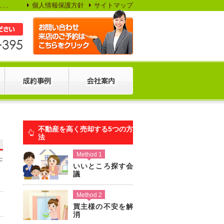
売却時の税金対策でお得に売却できました – 【神奈川県央エリア専門不動産査定センター】センチュリー21スタイリッシュホーム
個人情報保護方針
サイトマップ
不動産を高く売却する5つの方
法
Method 1
た
いいところ探す会
議
Method 2
買主様の不安を解
消