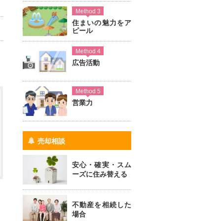
Method 3
住まいの魅力をア
ピール
Method 4
広告活動
Method 5
営業力
売却相談
安心・確実・スム
ーズに住み替える
不動産を相続した
場合