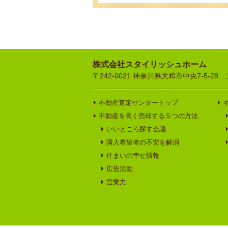
株式会社スタイリッシュホーム
〒242-0021 神奈川県大和市中央7-5-28 フリ
不動産査定センタートップ
不動産を高く売却する５つの方法
いいところ探す会議
購入希望者の不安を解消
住まいの幸せ情報
広告活動
営業力