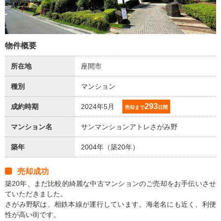
物件概要
所在地
座間市
種別
マンション
293
成約時期
2024年5月
売却まで
日間
マンション名
サンマンションアトレさがみ野
築年
2004年（築20年）
売却成功
築20年、まだ比較的綺麗な中古マンションのご売却をお手伝いさせ
ていただきました。
さがみ野駅は、相鉄本線が運行しています。海老名にも近く、利便
性が高い街です。