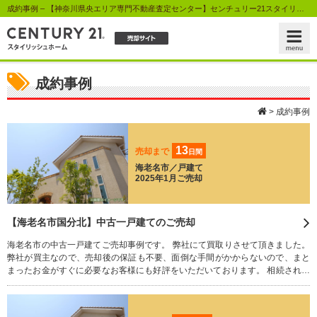
成約事例 – 【神奈川県央エリア専門不動産査定センター】センチュリー21スタイリッシュホーム
成約事例
>
成約事例
13
売却まで
日間
海老名市／戸建て
2025年1月ご売却
【海老名市国分北】中古一戸建てのご売却
海老名市の中古一戸建てご売却事例です。 弊社にて買取りさせて頂きました。
弊社が買主なので、売却後の保証も不要、面倒な手間がかからないので、まと
まったお金がすぐに必要なお客様にも好評をいただいております。 相続された
不動産でお困りのことはございませんか？ 残された荷物や家財道具、すべてそ
のままで買い取りさせていただきます。 どうぞお気軽にご相談ください。