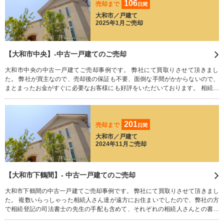
106
売却まで
日間
大和市／戸建て
2025年1月ご売却
【大和市中央】-中古一戸建てのご売却
大和市中央の中古一戸建てご売却事例です。 弊社にて買取りさせて頂きまし
た。 弊社が買主なので、売却後の保証も不要、面倒な手間がかからないので、
まとまったお金がすぐに必要なお客様にも好評をいただいております。 相続さ
れた不動産でお困りのことはございませんか？ 残された荷物や家財道具、すべ
てそのままで買い取りさせていただきます。 どうぞお気軽にご相談ください。
201
売却まで
日間
大和市／戸建て
2024年11月ご売却
【大和市下鶴間】- 中古一戸建てのご売却
大和市下鶴間の中古一戸建てご売却事例です。 弊社にて買取りさせて頂きまし
た。 複数いらっしゃった相続人さん達が遠方にお住まいでしたので、弊社の方
で相続登記の司法書士の先生の手配も含めて、それぞれの相続人さんとの書類
のやり取りを代行させていただき、ご成約となりました。 弊社が買主なので、