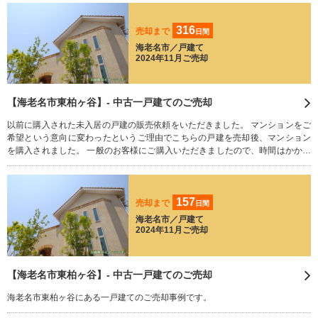
売却後の保証も不要、面倒な手間がかからないので、まとまったお金がすぐに
必要なお客様にも好評をいただいております。 相続された不動産でお困りのこ
316
とはございませんか？ 残された荷物や家財道具、すべてそのままで買い取りさ
売却まで
日間
せていただきます。 どうぞお気軽にご相談ください。
海老名市／戸建て
2024年11月ご売却
【海老名市東柏ヶ谷】- 中古一戸建てのご売却
以前に購入された未入居の戸建の販売依頼をいただきました。 マンションをご
希望という意向に変わったというご理由でこちらの戸建を売却後、マンション
を購入されました。 一般のお客様にご購入いただきましたので、時間はかかっ
てしまいましたが、相場にあった金額での成約が出来ました。 お客様それぞれ
のご事情から最適な販売方法をご提案させていただきますので、お気軽にお問
合せ下さい。相談用に店内個室もご用意しております。
157
売却まで
日間
海老名市／戸建て
2024年11月ご売却
【海老名市東柏ヶ谷】- 中古一戸建てのご売却
海老名市東柏ヶ谷にある一戸建てのご売却事例です。