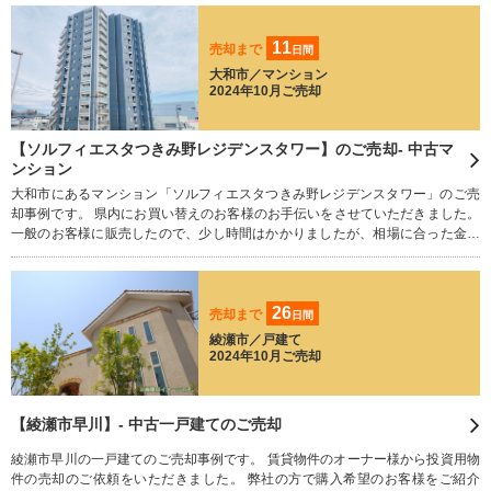
11
売却まで
日間
大和市／マンション
2024年10月ご売却
【ソルフィエスタつきみ野レジデンスタワー】のご売却- 中古マ
ンション
大和市にあるマンション「ソルフィエスタつきみ野レジデンスタワー」のご売
却事例です。 県内にお買い替えのお客様のお手伝いをさせていただきました。
一般のお客様に販売したので、少し時間はかかりましたが、相場に合った金額
で成約となり、買い替え先の物件もお手伝いさせていただき、無事ご成約とな
りました。
26
売却まで
日間
綾瀬市／戸建て
2024年10月ご売却
【綾瀬市早川】- 中古一戸建てのご売却
綾瀬市早川の一戸建てのご売却事例です。 賃貸物件のオーナー様から投資用物
件の売却のご依頼をいただきました。 弊社の方で購入希望のお客様をご紹介