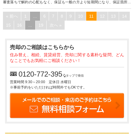
審査落ちで解約の心配もなく、保証も一般の方より短期間になり、保証箇所も
少ないので、売却後に費用が掛かる心配も少なくなります。 値段は多少安くな
ってしまいますが、手間を考えると、今回のような選択をされるお客様も少な
« 前へ
1
…
6
7
8
9
10
11
12
13
14
くありません。 ぜひ、ご検討ください！
15
16
…
19
次へ »
売却のご相談
はこちらから
住み替え、相続、賃貸経営、売却に関する素朴な疑問、どん
なことでもお気軽にご相談ください！
0120-772-395
タップで発信
営業時間 9:30～20:00 定休日 水曜日
※事前予約をいただければ時間外でもOKです。