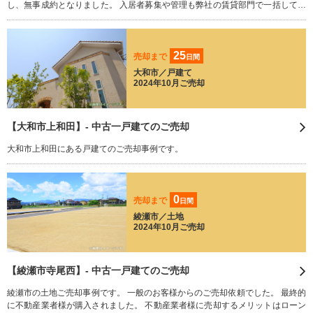
し、無事成約となりました。 入居者募集や管理も弊社の賃貸部門で一括して行
わせていただくので、オーナー様にお手間なく、投資用物件の運用ができるの
が強みです。 ぜひ、お任せ下さい！
25
売却まで
日間
大和市／戸建て
2024年10月ご売却
【大和市上和田】- 中古一戸建てのご売却
大和市上和田にある戸建てのご売却事例です。
0
売却まで
日間
綾瀬市／土地
2024年10月ご売却
【綾瀬市寺尾西】- 中古一戸建てのご売却
綾瀬市の土地ご売却事例です。 一般のお客様からのご売却依頼でした。 最終的
に不動産業者様が購入されました。 不動産業者様に売却するメリットはローン