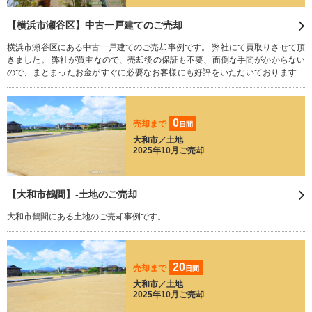
【横浜市瀬谷区】中古一戸建てのご売却
横浜市瀬谷区にある中古一戸建てのご売却事例です。 弊社にて買取りさせて頂
きました。 弊社が買主なので、売却後の保証も不要、面倒な手間がかからない
ので、まとまったお金がすぐに必要なお客様にも好評をいただいております。
相続された不動産でお困りのことはございませんか？ 残された荷物や家財道
具、すべてそのままで買い取りさせていただきます。 どうぞお気軽にご相談く
ださい。
0
売却まで
日間
大和市／土地
2025年10月ご売却
【大和市鶴間】-土地のご売却
大和市鶴間にある土地のご売却事例です。
20
売却まで
日間
大和市／土地
2025年10月ご売却