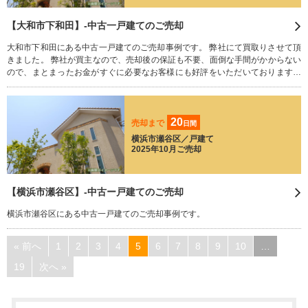
【大和市下和田】-中古一戸建てのご売却
大和市下和田にある中古一戸建てのご売却事例です。 弊社にて買取りさせて頂
きました。 弊社が買主なので、売却後の保証も不要、面倒な手間がかからない
ので、まとまったお金がすぐに必要なお客様にも好評をいただいております。
相続された不動産でお困りのことはございませんか？ 残された荷物や家財道
具、すべてそのままで買い取りさせていただきます。 どうぞお気軽にご相談く
ださい。
20
売却まで
日間
横浜市瀬谷区／戸建て
2025年10月ご売却
【横浜市瀬谷区】‐中古ー戸建てのご売却
横浜市瀬谷区にある中古一戸建てのご売却事例です。
« 前へ
1
2
3
4
5
6
7
8
9
10
…
19
次へ »