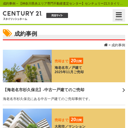
成約事例 – 【神奈川県央エリア専門不動産査定センター】センチュリー21スタイリッシュホーム
成約事例
>
成約事例
20
売却まで
日間
海老名市／戸建て
2025年11月ご売却
【海老名市杉久保北】-中古一戸建てのご売却
海老名市杉久保北にある中古一戸建てのご売却事例です。
20
売却まで
日間
大和市／マンション