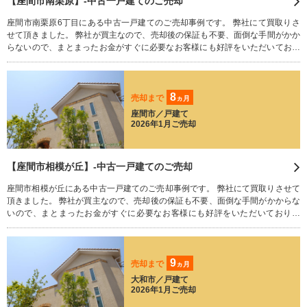
【座間市南栗原】-中古一戸建てのご売却
座間市南栗原6丁目にある中古一戸建てのご売却事例です。 弊社にて買取りさ
せて頂きました。 弊社が買主なので、売却後の保証も不要、面倒な手間がかか
らないので、まとまったお金がすぐに必要なお客様にも好評をいただいており
ます。 相続された不動産でお困りのことはございませんか？ 残された荷物や家
財道具、すべてそのままで買い取りさせていただきます。 どうぞお気軽にご相
談ください。
8
売却まで
ヵ月
座間市／戸建て
2026年1月ご売却
【座間市相模が丘】-中古一戸建てのご売却
座間市相模が丘にある中古一戸建てのご売却事例です。 弊社にて買取りさせて
頂きました。 弊社が買主なので、売却後の保証も不要、面倒な手間がかからな
いので、まとまったお金がすぐに必要なお客様にも好評をいただいておりま
す。 相続された不動産でお困りのことはございませんか？ 残された荷物や家財
道具、すべてそのままで買い取りさせていただきます。 どうぞお気軽にご相談
ください。
9
売却まで
ヵ月
大和市／戸建て
2026年1月ご売却